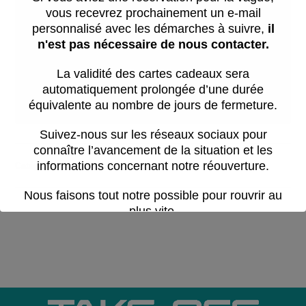
vous recevrez prochainement un e-mail
S'il vous plaît choisir une date
personnalisé avec les démarches à suivre,
il
n'est pas nécessaire de nous contacter.
La validité des cartes cadeaux sera
automatiquement prolongée d’une durée
RESERVER MAINTENANT
équivalente au nombre de jours de fermeture.
Suivez-nous sur les réseaux sociaux pour
connaître l’avancement de la situation et les
informations concernant notre réouverture.
Catégorie :
Réservations
Nous faisons tout notre possible pour rouvrir au
plus vite.
Cette période est difficile pour toute l’équipe.
Nous vous remercions pour votre
patience,
votre compréhension et votre soutien.