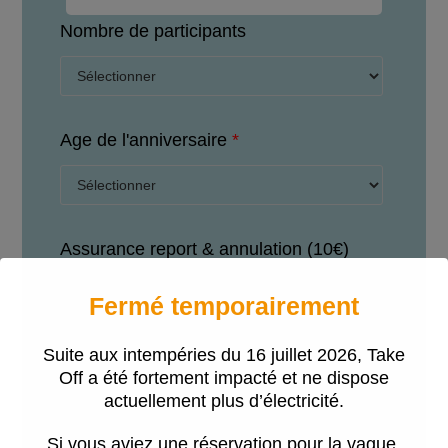
Nombre de participants
Age de l'anniversaire
*
Assurance report & annulation (10€)
Annuler ou reporter votre session
Fermé temporairement
jusqu'à 1h avant SANS FRAIS
Suite aux intempéries du 16 juillet 2026, Take
Off a été fortement impacté et ne dispose
actuellement plus d’électricité.
Si vous aviez une réservation pour la vague,