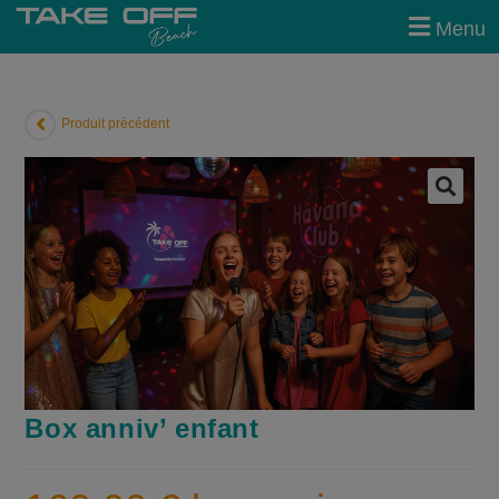
modal-check
Menu
Produit précédent
🔍
Box anniv’ enfant