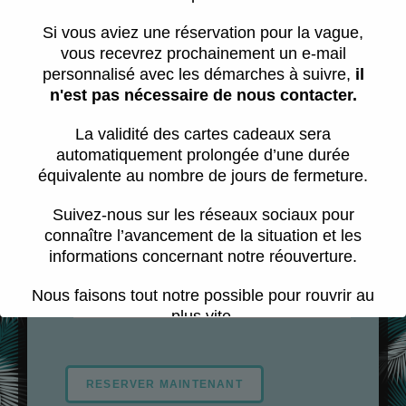
Assurance report & annulation
(3€/pers)
*
Si vous aviez une réservation pour la vague,
vous recevrez prochainement un e-mail
Annuler ou reporter votre session
personnalisé avec les démarches à suivre,
il
jusqu'à 1h avant SANS FRAIS
n'est pas nécessaire de nous contacter.
La validité des cartes cadeaux sera
automatiquement prolongée d’une durée
équivalente au nombre de jours de fermeture.
Suivez-nous sur les réseaux sociaux pour
S'il vous plaît choisir une date
connaître l’avancement de la situation et les
informations concernant notre réouverture.
Total
:
29,00 €
Nous faisons tout notre possible pour rouvrir au
plus vite.
Cette période est difficile pour toute l’équipe.
Nous vous remercions pour votre
patience,
RESERVER MAINTENANT
votre compréhension et votre soutien.