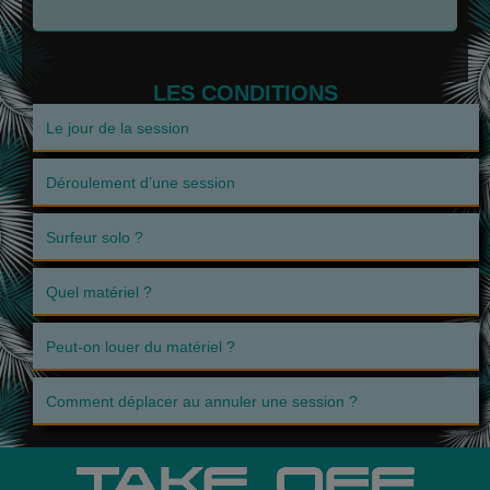
LES CONDITIONS
Le jour de la session
Déroulement d’une session
Surfeur solo ?
Quel matériel ?
Peut-on louer du matériel ?
Comment déplacer au annuler une session ?