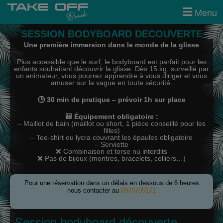
modal-check
Menu
SESSION BODYBOARD DECOUVERTE
Une première immersion dans le monde de la glisse
Plus accessible que le surf, le bodyboard est parfait pour les
enfants souhaitant découvrir la glisse. Dès 15 kg, surveillé par
un animateur, vous pourrez apprendre à vous diriger et vous
amuser sur la vague en toute sécurité.
🕒 30 min de pratique – prévoir 1h sur place
🎒 Équipement obligatoire :
– Maillot de bain (maillot ou short, 1 pièce conseillé pour les
filles)
– Tee-shirt ou lycra couvrant les épaules obligatoire
– Serviette
❌ Combinaison et torse nu interdits
❌ Pas de bijoux (montres, bracelets, colliers…)
Pour une réservation dans un délais en dessous de 6 heures
nous contacter au
0970705171
Session bodyboard découverte