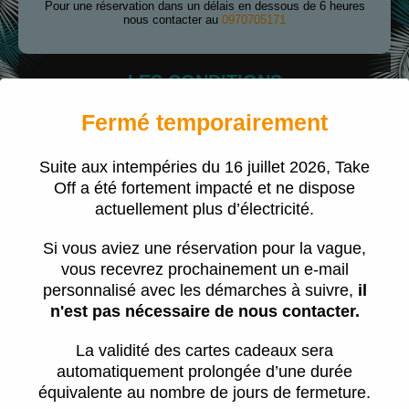
Pour une réservation dans un délais en dessous de 6 heures
nous contacter au
0970705171
LES CONDITIONS
Pour une réservation dans un délais en dessous de 6 heures
Fermé temporairement
nous contacter au
0970705171
Suite aux intempéries du 16 juillet 2026, Take
Le jour de la session
Off a été fortement impacté et ne dispose
actuellement plus d’électricité.
Surfeur solo ?
Si vous aviez une réservation pour la vague,
Quel matériel ?
vous recevrez prochainement un e-mail
personnalisé avec les démarches à suivre,
il
n'est pas nécessaire de nous contacter.
Peut-on louer du matériel ?
La validité des cartes cadeaux sera
Comment déplacer au annuler une session ?
automatiquement prolongée d’une durée
équivalente au nombre de jours de fermeture.