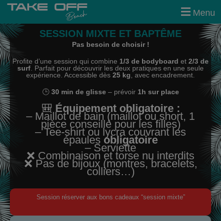
modal-check
Menu
SESSION MIXTE ET BAPTÊME
Pas besoin de choisir !
Profite d’une session qui combine
1/3 de bodyboard
et
2/3 de
surf
. Parfait pour découvrir les deux pratiques en une seule
expérience. Accessible dès
25 kg
, avec encadrement.
🕒
30 min de glisse
– prévoir
1h sur place
🎒
Équipement obligatoire :
– Maillot de bain (maillot ou short, 1
pièce conseillé pour les filles)
– Tee-shirt ou lycra couvrant les
épaules
obligatoire
– Serviette
❌ Combinaison et torse nu interdits
❌ Pas de bijoux (montres, bracelets,
colliers…)
Session réserver aux bons cadeaux “session mixte”