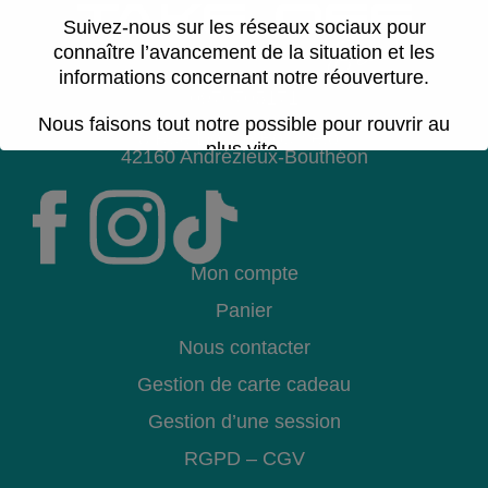
Suivez-nous sur les réseaux sociaux pour
connaître l’avancement de la situation et les
informations concernant notre réouverture.
0970705171
Nous faisons tout notre possible pour rouvrir au
8 Rue Dorine Bourneton
plus vite.
42160 Andrézieux-Bouthéon
Cette période est difficile pour toute l’équipe.
Nous vous remercions pour votre
patience,
votre compréhension et votre soutien.
Mon compte
Panier
Nous contacter
Gestion de carte cadeau
Gestion d’une session
RGPD
–
CGV