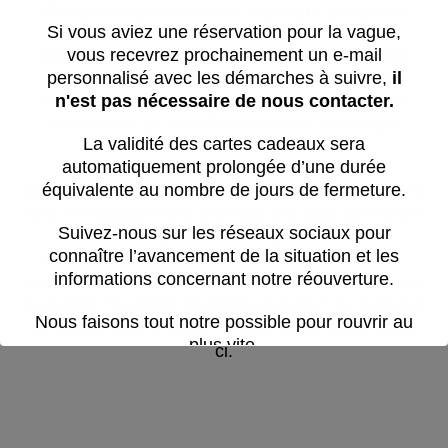
🎟️
Validité de votre bon cadeau : 180 jours
Si vous aviez une réservation pour la vague,
vous recevrez prochainement un e-mail
Votre bon est valable
180 jours pour réserver
personnalisé avec les démarches à suivre,
il
votre créneau
, mais la
session peut être
n'est pas nécessaire de nous contacter.
réalisée après cette date
, à condition que la
réservation ait été effectuée dans les temps.
La validité des cartes cadeaux sera
automatiquement prolongée d’une durée
👉 Pour réserver :
équivalente au nombre de jours de fermeture.
Rendez-vous dans la section
“Réserver”
de notre
site, choisissez votre créneau à la date souhaitée
Suivez-nous sur les réseaux sociaux pour
et ajoutez-le au panier.
connaître l’avancement de la situation et les
Le tarif affiché est le prix standard : saisissez
informations concernant notre réouverture.
simplement le
code indiqué sur votre bon
dans
le champ
“numéro de carte-cadeau”
au moment
Nous faisons tout notre possible pour rouvrir au
du panier pour finaliser la réservation avec celui-
plus vite.
ci.
Cette période est difficile pour toute l’équipe.
Nous vous remercions pour votre
patience,
votre compréhension et votre soutien.