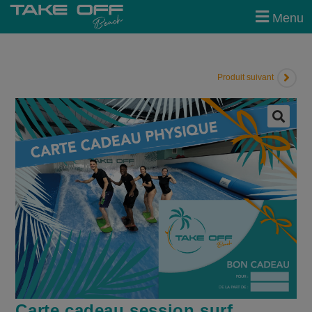
modal-check
Menu
Produit suivant
🔍
Carte cadeau session surf