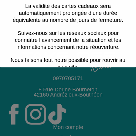
La validité des cartes cadeaux sera
Continuer
automatiquement prolongée d’une durée
équivalente au nombre de jours de fermeture.
Suivez-nous sur les réseaux sociaux pour
connaître l’avancement de la situation et les
informations concernant notre réouverture.
Nous faisons tout notre possible pour rouvrir au
plus vite.
0970705171
Cette période est difficile pour toute l’équipe.
Nous vous remercions pour votre
patience,
8 Rue Dorine Bourneton
votre compréhension et votre soutien.
42160 Andrézieux-Bouthéon
Mon compte