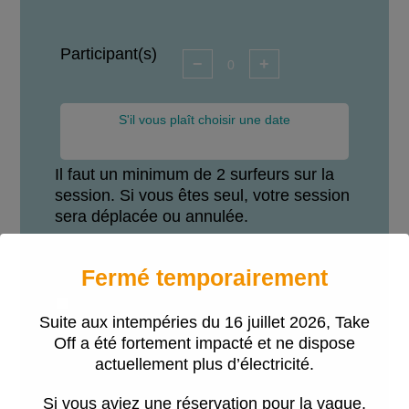
Participant(s)
−
+
S'il vous plaît choisir une date
Il faut un minimum de 2 surfeurs sur la
session. Si vous êtes seul, votre session
sera déplacée ou annulée.
Conditions
*
Fermé temporairement
J’ai bien pris connaissance des
Suite aux intempéries du 16 juillet 2026, Take
conditions ci-dessous et les accepte.
Off a été fortement impacté et ne dispose
actuellement plus d’électricité.
Si vous aviez une réservation pour la vague,