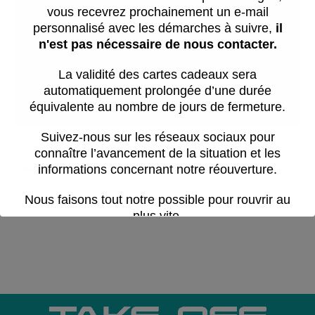
vous recevrez prochainement un e-mail
S'il vous plaît choisir une date
personnalisé avec les démarches à suivre,
il
n'est pas nécessaire de nous contacter.
La validité des cartes cadeaux sera
RESERVER MAINTENANT
automatiquement prolongée d’une durée
équivalente au nombre de jours de fermeture.
Suivez-nous sur les réseaux sociaux pour
connaître l’avancement de la situation et les
informations concernant notre réouverture.
Catégorie :
Session
Nous faisons tout notre possible pour rouvrir au
plus vite.
Cette période est difficile pour toute l’équipe.
Nous vous remercions pour votre
patience,
votre compréhension et votre soutien.