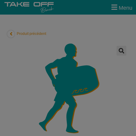
modal-check
Menu
Produit précédent
🔍