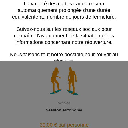
La validité des cartes cadeaux sera
automatiquement prolongée d’une durée
équivalente au nombre de jours de fermeture.
Session
Privatisation autonome
Suivez-nous sur les réseaux sociaux pour
connaître l’avancement de la situation et les
170,00
€
la session
informations concernant notre réouverture.
Reserver maintenant
Nous faisons tout notre possible pour rouvrir au
plus vite.
Cette période est difficile pour toute l’équipe.
Nous vous remercions pour votre
patience,
votre compréhension et votre soutien.
Session
Session autonome
39,00
€
par personne