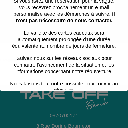
Si vous aviez une réservation pour la vague,
S'il vous plaît choisir une date
vous recevrez prochainement un e-mail
personnalisé avec les démarches à suivre,
il
n'est pas nécessaire de nous contacter.
RESERVER MAINTENANT
La validité des cartes cadeaux sera
automatiquement prolongée d’une durée
équivalente au nombre de jours de fermeture.
Suivez-nous sur les réseaux sociaux pour
Catégorie :
Session
connaître l’avancement de la situation et les
informations concernant notre réouverture.
Nous faisons tout notre possible pour rouvrir au
plus vite.
Cette période est difficile pour toute l’équipe.
Nous vous remercions pour votre
patience,
0970705171
votre compréhension et votre soutien.
8 Rue Dorine Bourneton