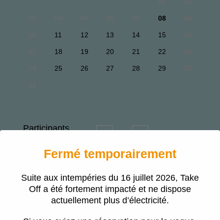
01
02
03
04
05
06
07
08
09
10
11
12
13
14
15
16
17
18
19
20
21
22
23
24
25
26
27
28
29
30
31
Participants
−
+
Fermé temporairement
Assurance
annulation
Suite aux intempéries du 16 juillet 2026, Take
*
Off a été fortement impacté et ne dispose
actuellement plus d’électricité.