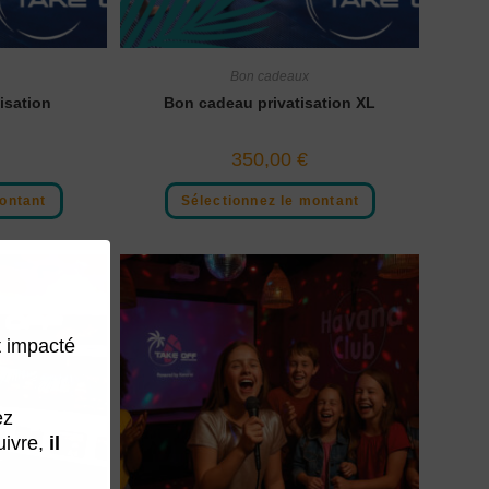
Bon cadeaux
isation
Bon cadeau privatisation XL
350,00
€
ontant
Sélectionnez le montant
t impacté
ez
ivre,
il