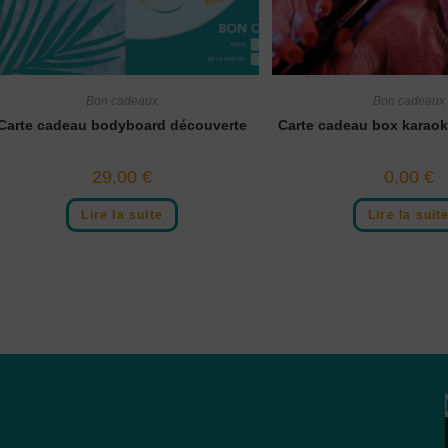
Bon cadeaux
Bon cadeaux
Carte cadeau bodyboard découverte
Carte cadeau box karaoké
29,00
€
0,00
€
Lire la suite
Lire la suit