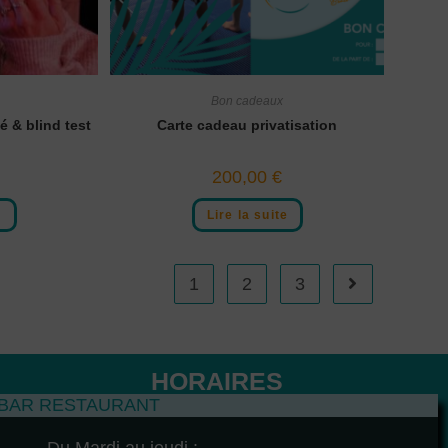
Bon cadeaux
 & blind test
Carte cadeau privatisation
200,00
€
e
Lire la suite
1
2
3
HORAIRES
BAR RESTAURANT