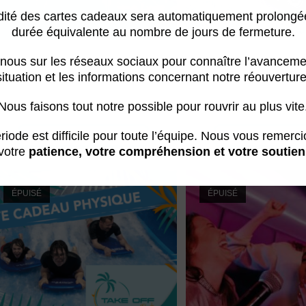
idité des cartes cadeaux sera automatiquement prolongé
durée équivalente au nombre de jours de fermeture.
Bon cadeaux
Bon cadeaux
nous sur les réseaux sociaux pour connaître l’avanceme
Bon Cadeau session surf
Bon cadeau Tak
situation et les informations concernant notre réouverture
Nous faisons tout notre possible pour rouvrir au plus vite
39,00
€
10,00
€
–
100
riode est difficile pour toute l’équipe. Nous vous remerc
Sélectionnez le montant
Sélectionnez le m
votre
patience, votre compréhension et votre soutien
ÉPUISÉ
ÉPUISÉ