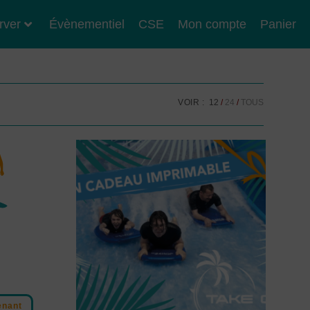
rver
Évènementiel
CSE
Mon compte
Panier
VOIR :
12
24
TOUS
enant