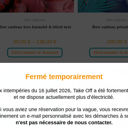
Bon cadeaux
Bon cadeaux
Bon cadeau box karaoké & blind test
Bon cadeau privat
50,00
€
–
136,00
€
200,00
€
Sélectionnez le montant
Sélectionnez le m
Fermé temporairement
x intempéries du 16 juillet 2026, Take Off a été fortemen
et ne dispose actuellement plus d’électricité.
i vous aviez une réservation pour la vague, vous recevr
inement un e-mail personnalisé avec les démarches à su
n'est pas nécessaire de nous contacter.