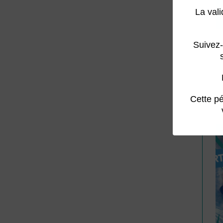
La val
Suivez-
Cette pé