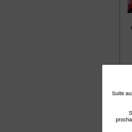
Suite au
S
procha