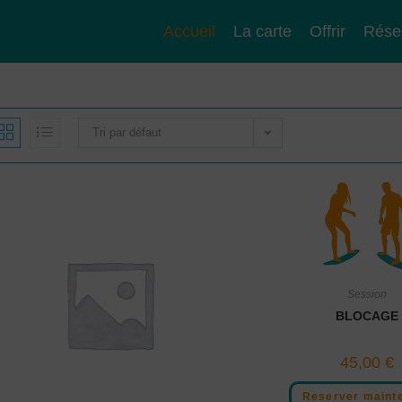
modal-check
Accueil
La carte
Offrir
Rése
Tri par défaut
Session
BLOCAGE
45,00
€
Reserver maint